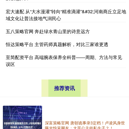
宏大速配 从“大水漫灌”转向“精准滴灌”&#32;河南商丘立足地
域文化让普法接地气润民心
五八策略官网 奔赴绿水青山里的诗意远方
恒达策略平台 主管药师真题解析，对比三家谁更透
至简配资平台 高端腕表保养全科普——周期、方法与常见
误区
推荐资讯
深富策略官网 唐朝诡事录3定档！卢凌风身世
曝光惊呆网友：太平公主的私生子？！