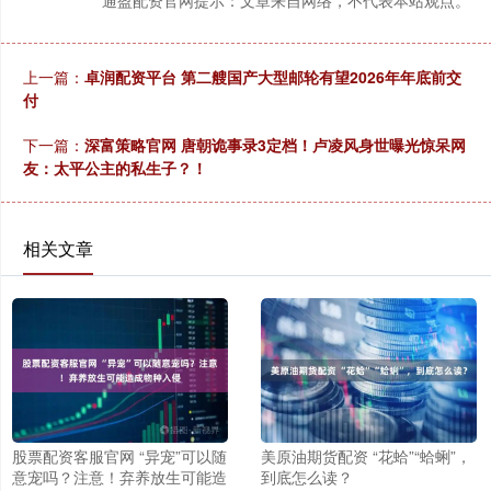
通盈配资官网提示：文章来自网络，不代表本站观点。
上一篇：
卓润配资平台 第二艘国产大型邮轮有望2026年年底前交
付
下一篇：
深富策略官网 唐朝诡事录3定档！卢凌风身世曝光惊呆网
友：太平公主的私生子？！
相关文章
股票配资客服官网 “异宠”可以随
美原油期货配资 “花蛤”“蛤蜊”，
意宠吗？注意！弃养放生可能造
到底怎么读？