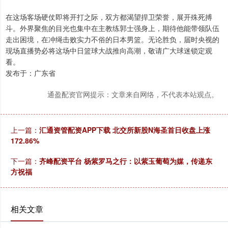
在这场客场硬仗即将开打之际，双方都渴望捍卫荣誉，展开殊死搏
斗。外界聚焦的目光也集中在主教练郭士强身上，期待他能带领队伍
走出困境，在冲绳击败实力不俗的日本男篮。无论胜负，届时央视的
现场直播势必将这场中日篮球大战推向高潮，敬请广大球迷锁定观
看。
发布于：广东省
通盈配资官网提示：文章来自网络，不代表本站观点。
上一篇：
汇通资管配资APP下载 北交所新股N海圣首日收盘上涨
172.86%
下一篇：
齐峰配资平台 杨紫罗马之行：以紫玉葡萄为媒，传递东
方祝福
相关文章