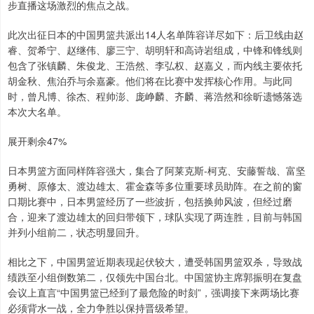
步直播这场激烈的焦点之战。
此次出征日本的中国男篮共派出14人名单阵容详尽如下：后卫线由赵
睿、贺希宁、赵继伟、廖三宁、胡明轩和高诗岩组成，中锋和锋线则
包含了张镇麟、朱俊龙、王浩然、李弘权、赵嘉义，而内线主要依托
胡金秋、焦泊乔与余嘉豪。他们将在比赛中发挥核心作用。与此同
时，曾凡博、徐杰、程帅澎、庞峥麟、齐麟、蒋浩然和徐昕遗憾落选
本次大名单。
展开剩余47%
日本男篮方面同样阵容强大，集合了阿莱克斯-柯克、安藤誓哉、富坚
勇树、原修太、渡边雄太、霍金森等多位重要球员助阵。在之前的窗
口期比赛中，日本男篮经历了一些波折，包括换帅风波，但经过磨
合，迎来了渡边雄太的回归带领下，球队实现了两连胜，目前与韩国
并列小组前二，状态明显回升。
相比之下，中国男篮近期表现起伏较大，遭受韩国男篮双杀，导致战
绩跌至小组倒数第二，仅领先中国台北。中国篮协主席郭振明在复盘
会议上直言“中国男篮已经到了最危险的时刻”，强调接下来两场比赛
必须背水一战，全力争胜以保持晋级希望。