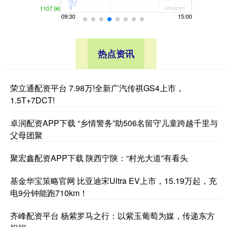
热点资讯
荣立通配资平台 7.98万!全新广汽传祺GS4上市，
1.5T+7DCT!
卓润配资APP下载 “乡情警务”助506名留守儿童跨越千里与
父母团聚
聚宏鑫配资APP下载 陕西宁陕：“村光大道”有看头
基金华宝策略官网 比亚迪宋Ultra EV上市，15.19万起，充
电9分钟能跑710km！
齐峰配资平台 杨紫罗马之行：以紫玉葡萄为媒，传递东方