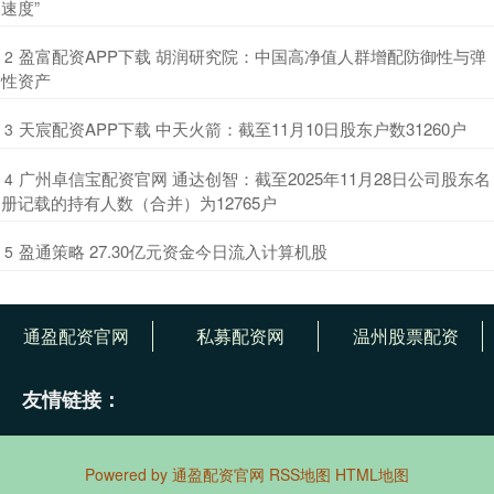
速度”
​盈富配资APP下载 胡润研究院：中国高净值人群增配防御性与弹
2
性资产
​天宸配资APP下载 中天火箭：截至11月10日股东户数31260户
3
​广州卓信宝配资官网 通达创智：截至2025年11月28日公司股东名
4
册记载的持有人数（合并）为12765户
​盈通策略 27.30亿元资金今日流入计算机股
5
通盈配资官网
私募配资网
温州股票配资
友情链接：
Powered by
通盈配资官网
RSS地图
HTML地图