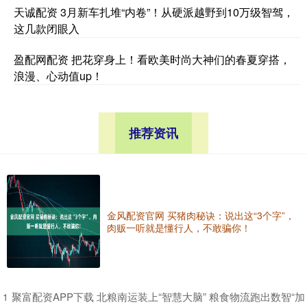
天诚配资 3月新车扎堆“内卷”！从硬派越野到10万级智驾，
这几款闭眼入
盈配网配资 把花穿身上！看欧美时尚大神们的春夏穿搭，
浪漫、心动值up！
推荐资讯
金风配资官网 买猪肉秘诀：说出这“3个字”，
肉贩一听就是懂行人，不敢骗你！
​聚富配资APP下载 北粮南运装上“智慧大脑” 粮食物流跑出数智“加
1