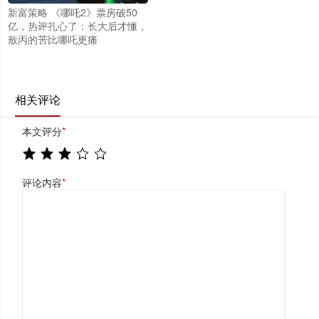
新富策略 《哪吒2》票房破50
亿，热评扎心了：长大后才懂，
敖丙的苦比哪吒更痛
相关评论
本文评分
*
评论内容
*