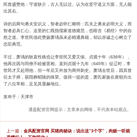
民曾盛赞他：守道耿介，古人无以过。认为在坚守道义方面，无人能
出其右。
诗的后两句勇夫安识义，智者必怀仁阐明：匹夫之勇未必明大义，而
智者必具仁心。这里的仁既指儒家道德规范，也暗含《易经》中的自
然之道。李世民借此赞扬萧瑀虽未必精通典籍，却以赤诚之心树立了
忠臣典范。
不过，萧瑀的耿直性格也让李世民又爱又恼。贞观十年（636年），
他再次因与同僚不睦被罢相。直到贞观十九年（645年）征辽时，李
世民才又起用他，但一年后又外放为商州刺史。萧瑀去世后，因其曾
任太子师，获陪葬昭陵的殊荣。值得一提的是，萧氏家族在唐朝共出
了八位宰相，足见其显赫地位。
发布于：天津市
通盈配资官网提示：文章来自网络，不代表本站观点。
上一篇：
金风配资官网 买猪肉秘诀：说出这“3个字”，肉贩一听就