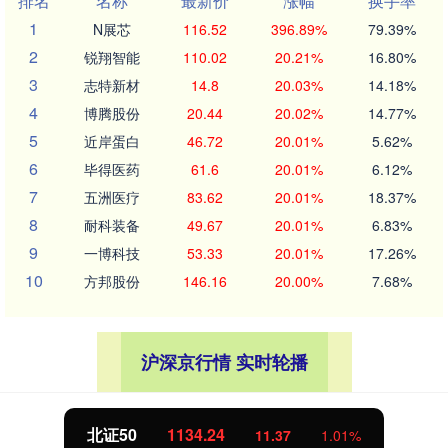
排名
名称
最新价
涨幅
换手率
1
N展芯
116.52
396.89%
79.39%
2
锐翔智能
110.02
20.21%
16.80%
3
志特新材
14.8
20.03%
14.18%
4
博腾股份
20.44
20.02%
14.77%
5
近岸蛋白
46.72
20.01%
5.62%
6
毕得医药
61.6
20.01%
6.12%
7
五洲医疗
83.62
20.01%
18.37%
8
耐科装备
49.67
20.01%
6.83%
9
一博科技
53.33
20.01%
17.26%
10
方邦股份
146.16
20.00%
7.68%
沪深京行情 实时轮播
北证50
1134.24
11.37
1.01%