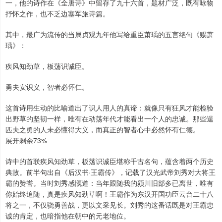
一，他的诗作在《全唐诗》中留存了九十六首，题材广泛，既有咏物
抒怀之作，也不乏边塞军旅诗篇。
其中，最广为流传的当属贞观九年他写给重臣萧瑀的五言绝句《赐萧
瑀》：
疾风知劲草，板荡识诚臣。
勇夫安识义，智者必怀仁。
这首诗用生动的比喻道出了识人用人的真谛：就像只有狂风才能检验
出野草的坚韧一样，唯有在动荡年代才能看出一个人的忠诚。那些逞
匹夫之勇的人未必懂得大义，而真正的智者心中必然怀有仁德。
展开剩余73%
诗中的首联疾风知劲草，板荡识诚臣堪称千古名句，蕴含着两个历史
典故。前半句出自《后汉书·王霸传》，记载了汉光武帝刘秀对大将王
霸的赞誉。当时刘秀感慨道：当年跟随我的颍川旧部多已离世，唯有
你始终追随，真是疾风知劲草啊！王霸作为东汉开国功臣云台二十八
将之一，不仅骁勇善战，更以文采见长。刘秀的这番话既是对王霸忠
诚的肯定，也暗指他在朝中的元老地位。