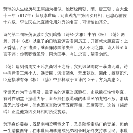
萧瑀的人生经历与王霸颇为相似。他历经南朝、隋、唐三朝，自大业
十三年（617年）归顺李世民，到贞观九年第四次拜相，已忠心辅佐
十八载。李世民在此直接化用刘秀的名言，可谓恰如其分。
诗的第二句板荡识诚臣实则暗指《诗经·大雅》中的《板》《荡》两
篇。其中《板》以臣子的口吻直谏昏君周厉王，开篇就大胆直言：上
天昏乱，百姓遭殃，继而痛陈国策失当、用人不明之弊。诗人甚至直
言不讳：你我职责虽异，同为国事。今进忠言，望君勿怒。
《荡》篇则借周文王斥责商纣王之辞，实则讽刺周厉王暴虐无道。诗
中痛斥君王亲小人、远贤臣，沉湎酒色，荒废朝政。因此，板荡识忠
臣意指唯有像《板》《荡》中那样敢于直谏的臣子，方为真忠臣。
李世民作为千古明君，最著名的谏臣当属魏征。史载魏征性情刚直，
有时在朝堂上据理力争，甚至拽住欲退朝的李世民的龙袍不放。萧瑀
虽无此等壮举，但也因直言敢谏而五度拜相、五度罢官。这首《赐萧
瑀》正是他第四次拜相时所受赏赐。
萧瑀身份显赫，既是南朝梁明帝之子，又是隋炀帝杨广的妻弟。但他
一生清廉自守，在李世民与李建成兄弟相争时始终支持李世民。李世