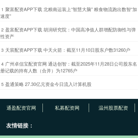
​聚富配资APP下载 北粮南运装上“智慧大脑” 粮食物流跑出数智“加
1
速度”
​盈富配资APP下载 胡润研究院：中国高净值人群增配防御性与弹
2
性资产
​天宸配资APP下载 中天火箭：截至11月10日股东户数31260户
3
​广州卓信宝配资官网 通达创智：截至2025年11月28日公司股东名
4
册记载的持有人数（合并）为12765户
​盈通策略 27.30亿元资金今日流入计算机股
5
通盈配资官网
私募配资网
温州股票配资
友情链接：