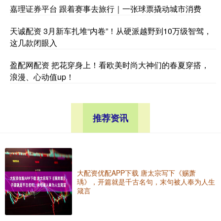
嘉理证券平台 跟着赛事去旅行｜一张球票撬动城市消费
天诚配资 3月新车扎堆“内卷”！从硬派越野到10万级智驾，
这几款闭眼入
盈配网配资 把花穿身上！看欧美时尚大神们的春夏穿搭，
浪漫、心动值up！
推荐资讯
大配资优配APP下载 唐太宗写下《赐萧
瑀》，开篇就是千古名句，末句被人奉为人生
箴言